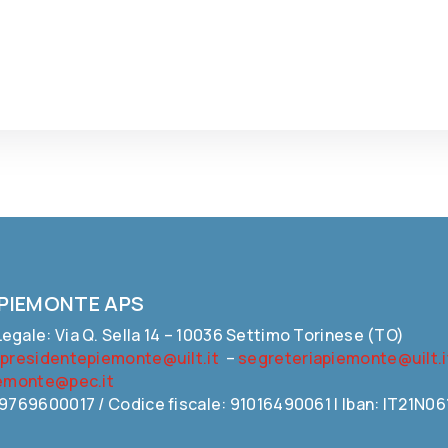
 PIEMONTE APS
egale: Via Q. Sella 14 – 10036 Settimo Torinese (TO)
:
presidentepiemonte@uilt.it
–
segreteriapiemonte@uilt.i
iemonte@pec.it
09769600017 / Codice fiscale: 91016490061 | Iban: IT21