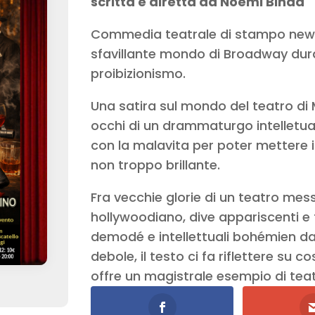
scritta e diretta da Noemi Binda
Commedia teatrale di stampo newy
sfavillante mondo di Broadway dura
proibizionismo.
Una satira sul mondo del teatro di 
occhi di un drammaturgo intelletua
con la malavita per poter mettere in
non troppo brillante.
Fra vecchie glorie di un teatro mess
hollywoodiano, dive appariscenti e 
demodé e intellettuali bohémien dal
debole, il testo ci fa riflettere su co
offre un magistrale esempio di teat