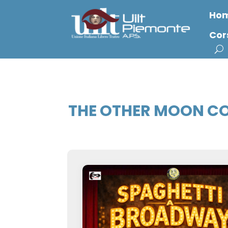
Ho
Cor
THE OTHER MOON C