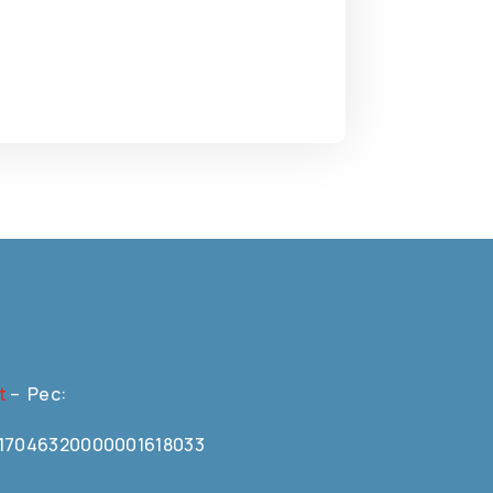
t
– Pec:
N0617046320000001618033