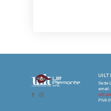
UILT
Sede L
email
uilt.p
P.IVA 