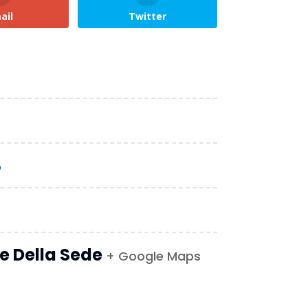
ail
Twitter
o
le Della Sede
+ Google Maps