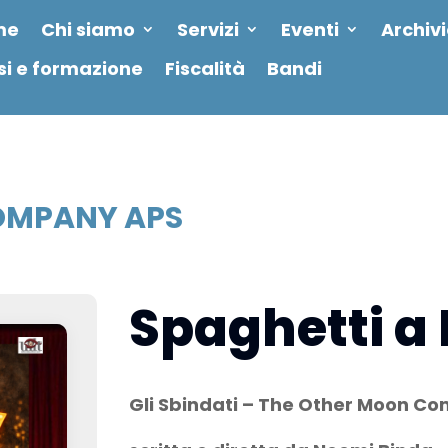
me
Chi siamo
Servizi
Eventi
Archiv
si e formazione
Fiscalità
Bandi
OMPANY APS
Spaghetti a
Gli Sbindati – The Other Moon C