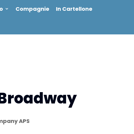
io
Compagnie
In Cartellone
 Broadway
ompany APS