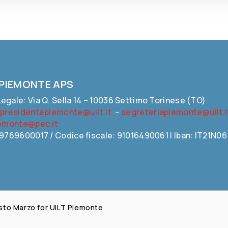
 PIEMONTE APS
egale: Via Q. Sella 14 – 10036 Settimo Torinese (TO)
:
presidentepiemonte@uilt.it
–
segreteriapiemonte@uilt.i
iemonte@pec.it
09769600017 / Codice fiscale: 91016490061 | Iban: IT21
Fausto Marzo for UILT Piemonte