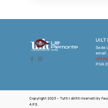
UILT
Sede L
email
uilt.p
P.IVA 
Copyright 2023 – Tutti i diritti riservati by 
A.P.S.