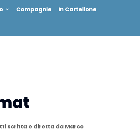
io
Compagnie
In Cartellone
 mat
i scritta e diretta da Marco