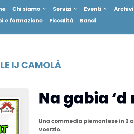
me
Chi siamo
Servizi
Eventi
Archiv
si e formazione
Fiscalità
Bandi
LE IJ CAMOLÀ
Na gabia ‘d
Una commedia piemontese in 2 att
Voerzio.