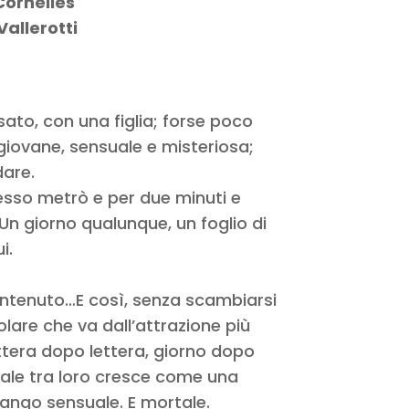
Cornelles
allerotti
ato, con una figlia; forse poco
giovane, sensuale e misteriosa;
are.
tesso metrò e per due minuti e
Un giorno qualunque, un foglio di
i.
l contenuto…E così, senza scambiarsi
olare che va dall’attrazione più
ettera dopo lettera, giorno dopo
uale tra loro cresce come una
tango sensuale. E mortale.