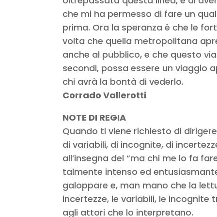
oltrepassata questa linea, e di av
che mi ha permesso di fare un qua
prima. Ora la speranza è che le fo
volta che quella metropolitana apre
anche al pubblico, e che questo via
secondi, possa essere un viaggio a
chi avrà la bontà di vederlo.
Corrado Vallerotti
NOTE DI REGIA
Quando ti viene richiesto di diriger
di variabili, di incognite, di incert
all’insegna del “ma chi me lo fa fare?
talmente intenso ed entusiasmante 
galoppare e, man mano che la lettur
incertezze, le variabili, le incognit
agli attori che lo interpretano.