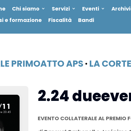
me
Chi siamo
Servizi
Eventi
Archiv
si e formazione
Fiscalità
Bandi
LE PRIMOATTO APS
·
LA CORTE 
2.24 dueeve
EVENTO COLLATERALE AL PREMIO F