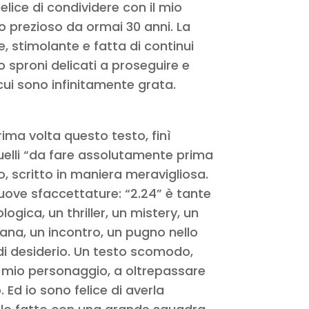
lice di condividere con il mio
prezioso da ormai 30 anni. La
e, stimolante e fatta di continui
zo sproni delicati a proseguire e
cui sono infinitamente grata.
rima volta questo testo, finì
elli “da fare assolutamente prima
, scritto in maniera meravigliosa.
nuove sfaccettature: “2.24” è tante
gica, un thriller, un mistery, un
mana, un incontro, un pugno nello
di desiderio. Un testo scomodo,
l mio personaggio, a oltrepassare
. Ed io sono felice di averla