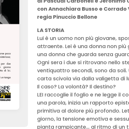
di Pascual Carbonell e Jerónimo 
con Annachiara Busso e Corrado V
regia Pinuccio Bellone
LA STORIA
Lui è un uomo non più giovane, spos
attraente. Lei è una donna non più 
una donna che guarda senza guard
Ogni sera i due si ritrovano nello s
ventiquattro secondi, sono da soli. 
carta scivola via dalla valigetta di lu
Il caso? La volontà? Il destino?
LEI raccoglie il foglio e ne legge i
una parola, inizia un rapporto epist
primitiva al dolore più profondo. L
giorno, la tensione emotiva e sess
pianta rampicante… al ritmo di un 