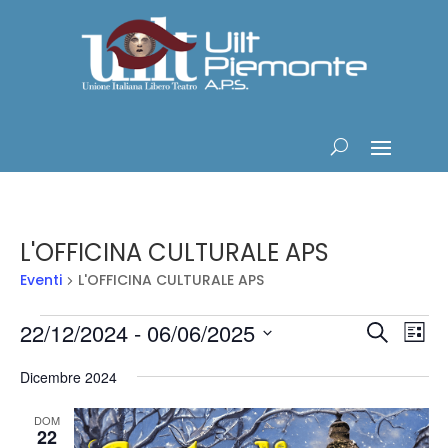
L'OFFICINA CULTURALE APS
Eventi
L'OFFICINA CULTURALE APS
Eventi
Eventi
Ev
22/12/2024
 - 
06/06/2025
Cerca
Lista
Vis
Ricerc
Seleziona
Na
e
Dicembre 2024
la
viste
data.
DOM
Navig
22