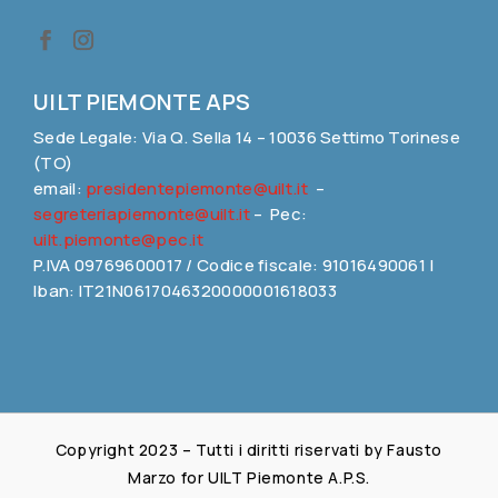
UILT PIEMONTE APS
Sede Legale: Via Q. Sella 14 – 10036 Settimo Torinese
(TO)
email:
presidentepiemonte@uilt.it
–
segreteriapiemonte@uilt.it
– Pec:
uilt.piemonte@pec.it
P.IVA 09769600017 / Codice fiscale: 91016490061 |
Iban: IT21N0617046320000001618033
Copyright 2023 – Tutti i diritti riservati by Fausto
Marzo for UILT Piemonte A.P.S.