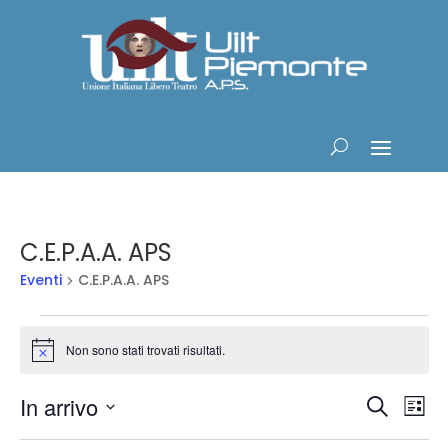
C.E.P.A.A. APS
Eventi
C.E.P.A.A. APS
Eventi
Non sono stati trovati risultati.
Notice
Eventi
Ev
In arrivo
Cerca
Lista
Vis
Ricerc
Seleziona
Na