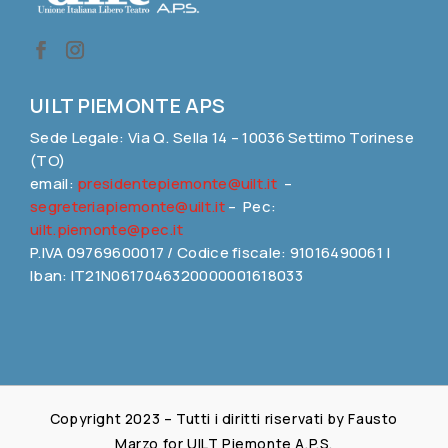
UILT PIEMONTE APS
Sede Legale: Via Q. Sella 14 – 10036 Settimo Torinese
(TO)
email:
presidentepiemonte@uilt.it
–
segreteriapiemonte@uilt.it
– Pec:
uilt.piemonte@pec.it
P.IVA 09769600017 / Codice fiscale: 91016490061 |
Iban: IT21N0617046320000001618033
Copyright 2023 – Tutti i diritti riservati by Fausto
Marzo for UILT Piemonte A.P.S.