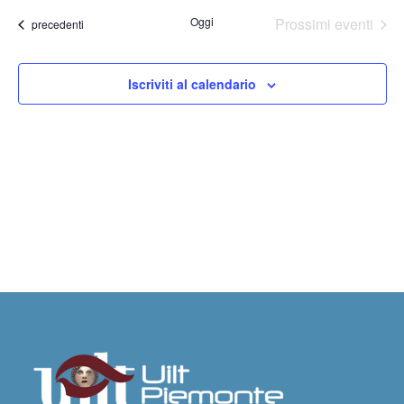
e
la
Oggi
Prossimi eventi
viste
Eventi
precedenti
data.
Navig
Iscriviti al calendario