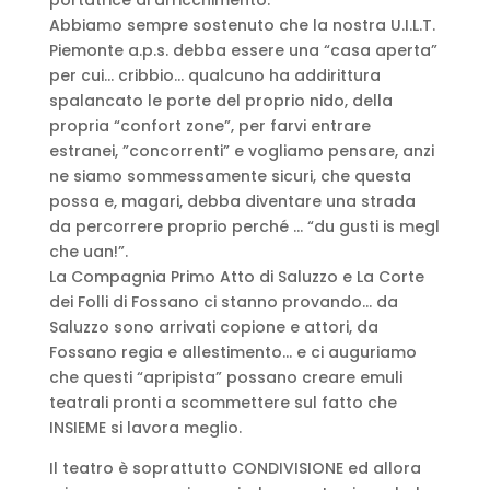
Abbiamo sempre sostenuto che la nostra U.I.L.T.
Piemonte a.p.s. debba essere una “casa aperta”
per cui… cribbio… qualcuno ha addirittura
spalancato le porte del proprio nido, della
propria “confort zone”, per farvi entrare
estranei, ”concorrenti” e vogliamo pensare, anzi
ne siamo sommessamente sicuri, che questa
possa e, magari, debba diventare una strada
da percorrere proprio perché … “du gusti is megl
che uan!”.
La Compagnia Primo Atto di Saluzzo e La Corte
dei Folli di Fossano ci stanno provando… da
Saluzzo sono arrivati copione e attori, da
Fossano regia e allestimento… e ci auguriamo
che questi “apripista” possano creare emuli
teatrali pronti a scommettere sul fatto che
INSIEME si lavora meglio.
Il teatro è soprattutto CONDIVISIONE ed allora