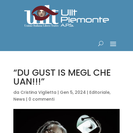
“DU GUST IS MEGL CHE
UAN!!!”
da
Cristina Viglietta
|
Gen 5, 2024
|
Editoriale
,
News
|
0 commenti