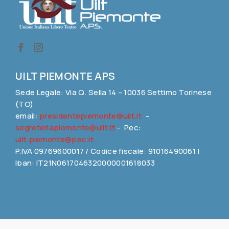
UILT PIEMONTE APS
Sede Legale: Via Q. Sella 14 – 10036 Settimo Torinese
(TO)
email:
presidentepiemonte@uilt.it
–
segreteriapiemonte@uilt.it
– Pec:
uilt.piemonte@pec.it
P.IVA 09769600017 / Codice fiscale: 91016490061 |
Iban: IT21N0617046320000001618033