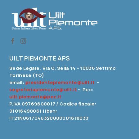
UILT PIEMONTE APS
Sede Legale: Via Q. Sella 14 – 10036 Settimo
Torinese (TO)
email:
presidentepiemonte@uilt.it
–
segreteriapiemonte@uilt.it
– Pec:
uilt.piemonte@pec.it
P.IVA 09769600017 / Codice fiscale:
91016490061 | Iban:
IT21N0617046320000001618033