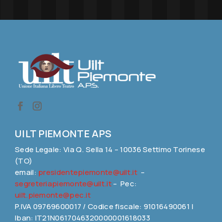
UILT PIEMONTE APS
Sede Legale: Via Q. Sella 14 – 10036 Settimo Torinese
(TO)
email:
presidentepiemonte@uilt.it
–
segreteriapiemonte@uilt.it
– Pec:
uilt.piemonte@pec.it
P.IVA 09769600017 / Codice fiscale: 91016490061 |
Iban: IT21N0617046320000001618033