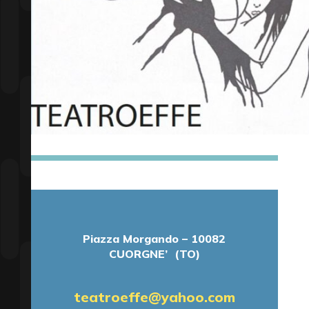
Piazza Morgando – 10082
CUORGNE’ (TO)
teatroeffe@yahoo.com