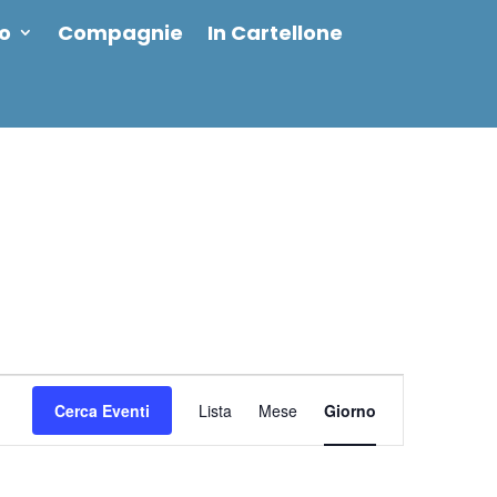
io
Compagnie
In Cartellone
Evento
Viste
Cerca Eventi
Lista
Mese
Giorno
Navigazione