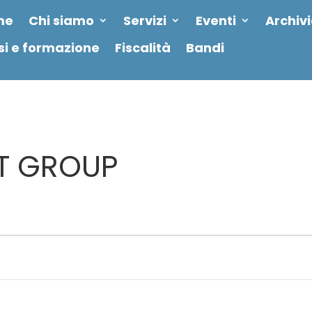
me
Chi siamo
Servizi
Eventi
Archiv
si e formazione
Fiscalità
Bandi
RT GROUP