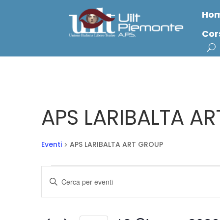
Ho
Cor
APS LARIBALTA A
Eventi
APS LARIBALTA ART GROUP
Eventi
Eventi
Inserisci
for
Ricerca
Parola
12
e
Chiave.
Giugno,
viste
Cerca