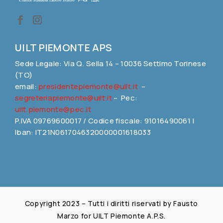
UILT PIEMONTE APS
Sede Legale: Via Q. Sella 14 – 10036 Settimo Torinese
(TO)
email:
presidentepiemonte@uilt.it
–
segreteriapiemonte@uilt.it
– Pec:
uilt.piemonte@pec.it
P.IVA 09769600017 / Codice fiscale: 91016490061 |
Iban: IT21N0617046320000001618033
Copyright 2023 – Tutti i diritti riservati by Fausto
Marzo for UILT Piemonte A.P.S.