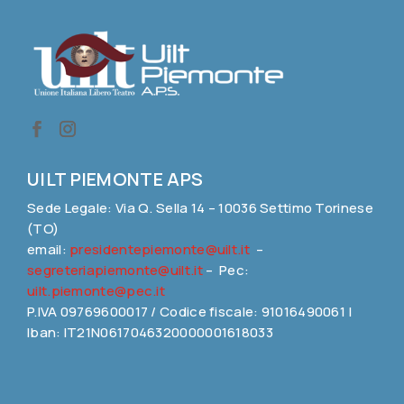
UILT PIEMONTE APS
Sede Legale: Via Q. Sella 14 – 10036 Settimo Torinese
(TO)
email:
presidentepiemonte@uilt.it
–
segreteriapiemonte@uilt.it
– Pec:
uilt.piemonte@pec.it
P.IVA 09769600017 / Codice fiscale: 91016490061 |
Iban: IT21N0617046320000001618033