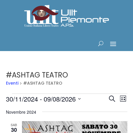
#ASHTAG TEATRO
Eventi
#ASHTAG TEATRO
Eventi
Eventi
Ev
30/11/2024
 - 
09/08/2026
Cerca
Lista
Vis
Ricerc
Seleziona
Na
e
Novembre 2024
la
viste
data.
SAB
Navig
30