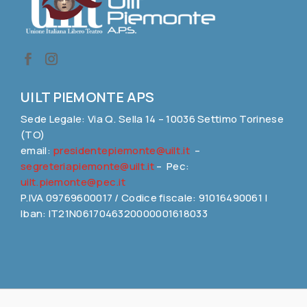
UILT PIEMONTE APS
Sede Legale: Via Q. Sella 14 – 10036 Settimo Torinese
(TO)
email:
presidentepiemonte@uilt.it
–
segreteriapiemonte@uilt.it
– Pec:
uilt.piemonte@pec.it
P.IVA 09769600017 / Codice fiscale: 91016490061 |
Iban: IT21N0617046320000001618033